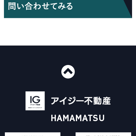
■ショールーム情報
〒435-0016
静岡県浜松市中央区和田町439-1
■免許番号
建設業許可 国土交通大臣許可（般-4）第20412号
HAMAMATSU
宅地建物取引業 国土交通大臣（3）第8168号
一級建築士事務所 静岡県知事登録（4）第6562号