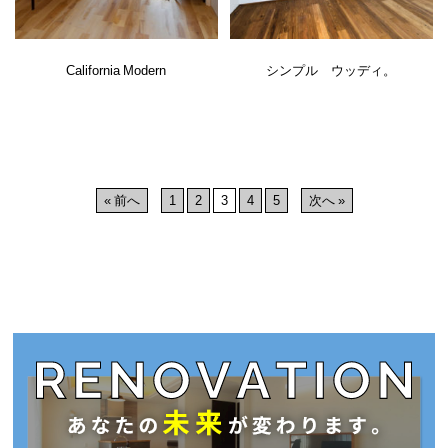
California Modern
シンプル ウッディ。
« 前へ
1
2
3
4
5
次へ »