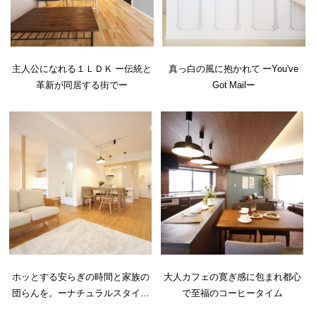
主人公になれる１ＬＤＫ ー伝統と
真っ白の風に抱かれて ーYou've
革新が同居する街でー
Got Mailー
ホッとする安らぎの時間と家族の
大人カフェの寛ぎ感に包まれ都心
団らんを。ーナチュラルスタイ…
で至福のコーヒータイム