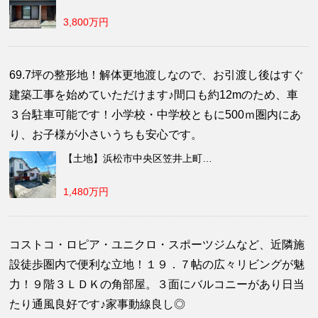
3,800万円
69.7坪の整形地！解体更地渡しなので、お引渡し後はすぐ
建築工事を始めていただけます♪間口も約12mのため、車
３台駐車可能です！小学校・中学校ともに500ｍ圏内にあ
り、お子様が小さいうちも安心です。
【土地】浜松市中央区笠井上町…
1,480万円
コストコ・ロピア・ユニクロ・スポーツジムなど、近隣施
設徒歩圏内で便利な立地！１９．７帖の広々リビングが魅
力！９階３ＬＤＫの角部屋。３面にバルコニーがあり日当
たり通風良好です♪家事動線良し◎