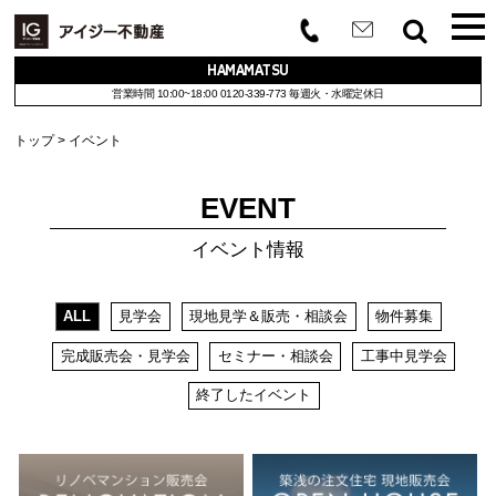
HAMAMATSU
営業時間 10:00~18:00
0120-339-773
毎週火・水曜定休日
トップ
イベント
EVENT
イベント情報
ALL
見学会
現地見学＆販売・相談会
物件募集
完成販売会・見学会
セミナー・相談会
工事中見学会
終了したイベント