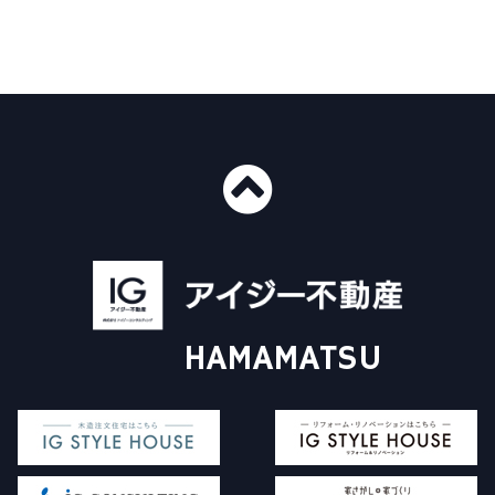
■ショールーム情報
〒435-0016
静岡県浜松市中央区和田町439-1
■免許番号
建設業許可 国土交通大臣許可（般-4）第20412号
HAMAMATSU
宅地建物取引業 国土交通大臣（3）第8168号
一級建築士事務所 静岡県知事登録（4）第6562号
アイジー不動産について
施工事例
Instagram
販売物件について
イベント情報
コラム
家探し+家づくり
対応エリア
査定依頼フォーム