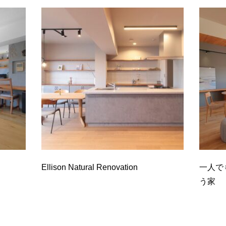
Ellison Natural Renovation
一人で
う家