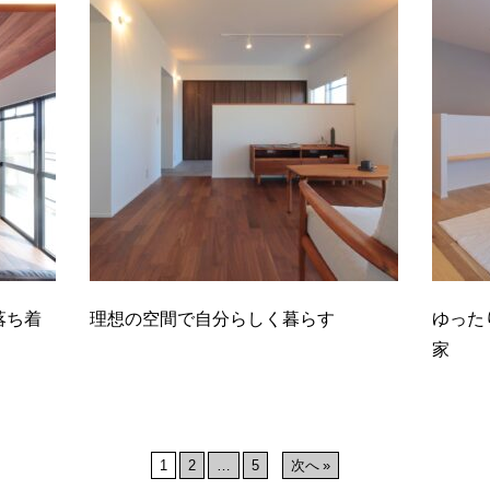
落ち着
理想の空間で自分らしく暮らす
ゆった
家
1
2
…
5
次へ »