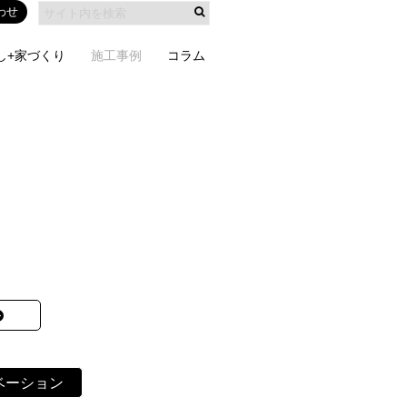
わせ
し+家づくり
施工事例
コラム
ベーション