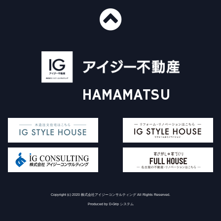
■ショールーム情報
〒435-0016
静岡県浜松市中央区和田町439-1
■免許番号
建設業許可 国土交通大臣許可（般-4）第20412号
HAMAMATSU
宅地建物取引業 国土交通大臣（3）第8168号
一級建築士事務所 静岡県知事登録（4）第6562号
アイジー不動産について
施工事例
Instagram
販売物件について
イベント情報
コラム
家探し+家づくり
対応エリア
査定依頼フォーム
価格査定・買取査定
よくある質問
お問い合わせ
買い替えをご検討中の方
個人情報保護方針
Copyright (c) 2020 株式会社アイジーコンサルティング All Rights Reserved.
Produced by D-Grip システム