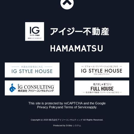
■ショールーム情報
〒435-0016
静岡県浜松市中央区和田町439-1
■免許番号
建設業許可 国土交通大臣許可（般-29）第20412号
HAMAMATSU
宅地建物取引業 国土交通大臣（3）第8168号
一級建築士事務所 静岡県知事登録（4）第6562号
アイジー不動産について
施工事例
Instagram
販売物件について
イベント情報
コラム
家探し+家づくり
対応エリア
査定依頼フォーム
価格査定・買取査定
よくある質問
お問い合わせ
買い替えをご検討中の方
個人情報保護方針
This site is protected by reCAPTCHA and the Google
Privacy Policy
and
Terms of Service
apply.
Copyright (c) 2020 株式会社アイジーコンサルティング All Rights Reserved.
Produced by D-Grip システム