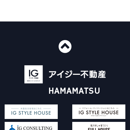
■ショールーム情報
〒435-0016
静岡県浜松市中央区和田町439-1
■免許番号
建設業許可 国土交通大臣許可（般-29）第20412号
HAMAMATSU
宅地建物取引業 国土交通大臣（3）第8168号
一級建築士事務所 静岡県知事登録（4）第6562号
アイジー不動産について
施工事例
Instagram
販売物件について
イベント情報
コラム
家探し+家づくり
対応エリア
査定依頼フォーム