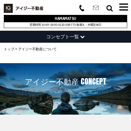
HAMAMATSU
営業時間 10:00~18:00
0120-339-773
毎週火・水曜定休日
コンセプト一覧
コンセプト
トップ
アイジー不動産について
サービス内容
企業情報
アイジー不動産 CONCEPT
スタジオ
スタッフ紹介