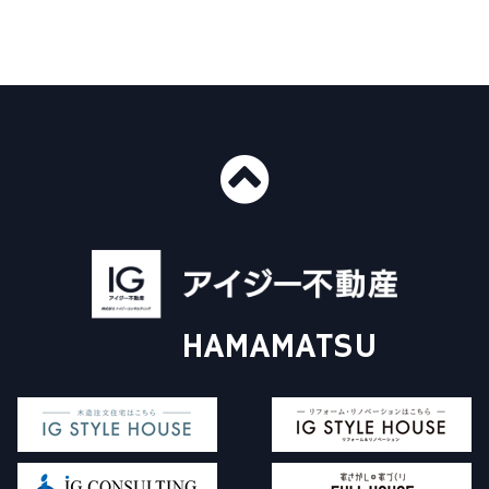
■ショールーム情報
〒435-0016
静岡県浜松市中央区和田町439-1
■免許番号
建設業許可 国土交通大臣許可（般-4）第20412号
HAMAMATSU
宅地建物取引業 国土交通大臣（3）第8168号
一級建築士事務所 静岡県知事登録（4）第6562号
アイジー不動産について
施工事例
Instagram
販売物件について
イベント情報
コラム
家探し+家づくり
対応エリア
査定依頼フォーム