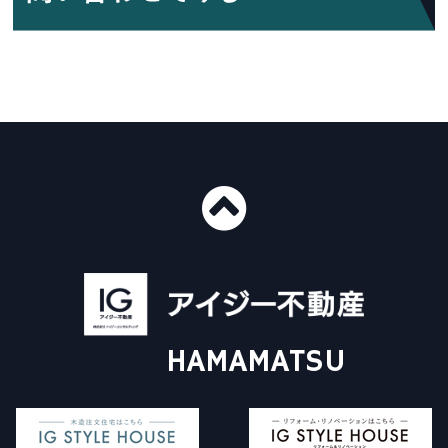
■ショールーム情報
〒435-0016
静岡県浜松市中央区和田町439-1
■免許番号
建設業許可 国土交通大臣許可（般-4）第20412号
HAMAMATSU
宅地建物取引業 国土交通大臣（3）第8168号
一級建築士事務所 静岡県知事登録（4）第6562号
アイジー不動産について
施工事例
Instagram