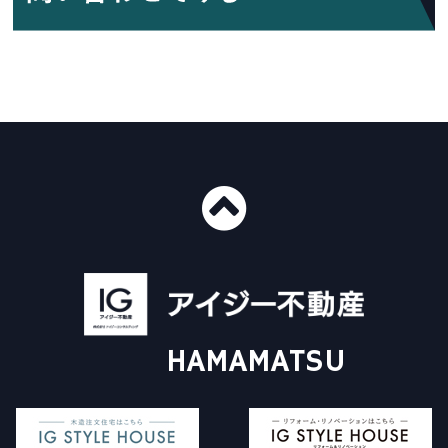
■ショールーム情報
〒435-0016
静岡県浜松市中央区和田町439-1
■免許番号
建設業許可 国土交通大臣許可（般-4）第20412号
HAMAMATSU
宅地建物取引業 国土交通大臣（3）第8168号
一級建築士事務所 静岡県知事登録（4）第6562号
アイジー不動産について
施工事例
Instagram