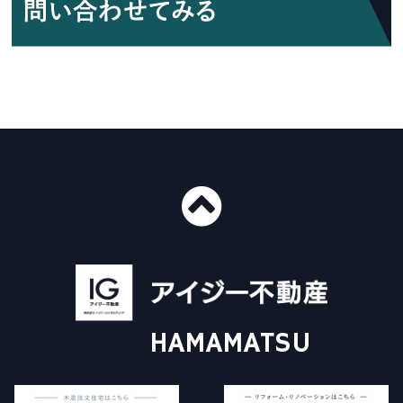
■ショールーム情報
〒435-0016
静岡県浜松市中央区和田町439-1
■免許番号
建設業許可 国土交通大臣許可（般-4）第20412号
HAMAMATSU
宅地建物取引業 国土交通大臣（3）第8168号
一級建築士事務所 静岡県知事登録（4）第6562号
アイジー不動産について
施工事例
Instagram