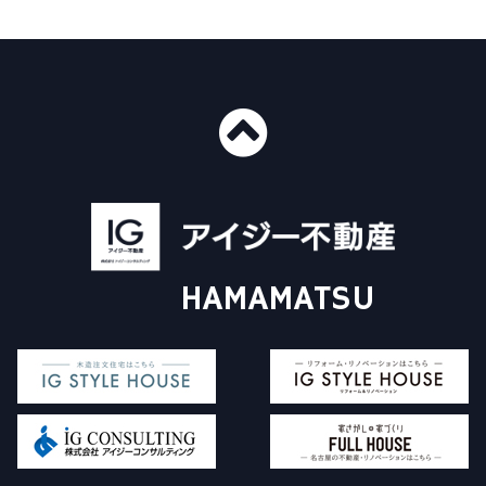
■ショールーム情報
〒435-0016
静岡県浜松市中央区和田町439-1
■免許番号
建設業許可 国土交通大臣許可（般-4）第20412号
HAMAMATSU
宅地建物取引業 国土交通大臣（3）第8168号
一級建築士事務所 静岡県知事登録（4）第6562号
アイジー不動産について
施工事例
Instagram
販売物件について
イベント情報
コラム
家探し+家づくり
対応エリア
査定依頼フォーム
価格査定・買取査定
よくある質問
お問い合わせ
買い替えをご検討中の方
個人情報保護方針