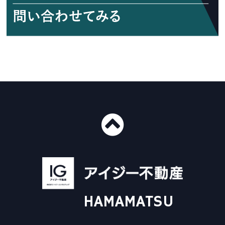
■ショールーム情報
〒435-0016
静岡県浜松市中央区和田町439-1
■免許番号
建設業許可 国土交通大臣許可（般-4）第20412号
HAMAMATSU
宅地建物取引業 国土交通大臣（3）第8168号
一級建築士事務所 静岡県知事登録（4）第6562号