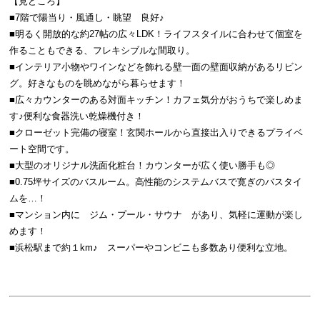
【見どころ】
■7階で陽当り・風通し・眺望 良好♪
■
明るく開放的な
約27帖の広々LDK！
ライフスタイルに合わ
せて個室を
作ることも
できる、フレキシブル
な間取り。
■
インテリア小物やワインなどを飾れる壁一面の壁面収納があるリビン
グ。好きなものを眺めながら暮らせます！
■
広々カウンターのある対面キッチン！カフェ気分がおうちで楽しめま
す♪
便利な食器洗い乾燥機付き！
■クローゼット完備の寝室！玄関
ホールから直接出入りできる
プライベ
ート空間です。
■
大型のオリジナル洗面化粧台！カウンターが広く使い勝手も◎
■
0.75坪サイズのバスルーム。
高性能のシステムバスで
寛ぎのバスタイ
ムを…！
■マンション内に ジム・プール・サウナ があり、気軽に運動が楽し
めます！
■浜松駅まで約１km♪ スーパーやコンビニも多数あり便利な立地。