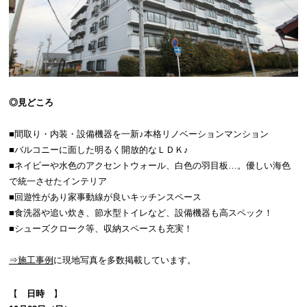
◎見どころ
■間取り・内装・設備機器を一新♪本格リノベーションマンション
■バルコニーに面した明るく開放的なＬＤＫ♪
■ネイビーや水色のアクセントウォール、白色の羽目板…。優しい海色
で統一させたインテリア
■回遊性があり家事動線が良いキッチンスペース
■食洗器や追い炊き、節水型トイレなど、設備機器も高スペック！
■シューズクローク等、収納スペースも充実！
⇒施工事例
に現地写真を多数掲載しています。
【
日時
】