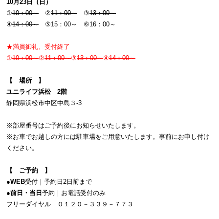
10月23日（日）
①
10：00～
②
11：00～
③
13：00～
④
14：00～
⑤15：00～ ⑥16：00～
★満員御礼、受付終了
①
10：00～
②
11：00～
③
13：00～
④
14：00～
【 場所 】
ユニライフ浜松 2階
静岡県浜松市中区中島３-3
※部屋番号はご予約後にお知らせいたします。
※お車でお越しの方には駐車場をご用意いたします。事前にお申し付け
ください。
【 ご予約 】
●
WEB
受付｜予約日2日前まで
●
前日・当日
予約｜お電話受付のみ
フリーダイヤル ０１２０－３３９－７７３