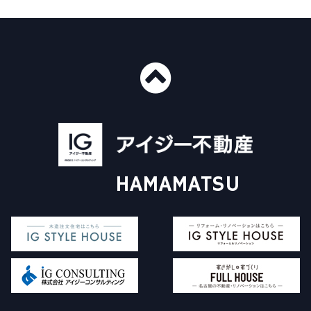
■ショールーム情報
〒435-0016
静岡県浜松市中央区和田町439-1
■免許番号
建設業許可 国土交通大臣許可（般-4）第20412号
HAMAMATSU
宅地建物取引業 国土交通大臣（3）第8168号
一級建築士事務所 静岡県知事登録（4）第6562号
アイジー不動産について
施工事例
Instagram
販売物件について
イベント情報
コラム
家探し+家づくり
対応エリア
査定依頼フォーム
価格査定・買取査定
よくある質問
お問い合わせ
買い替えをご検討中の方
個人情報保護方針