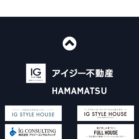
■ショールーム情報
〒435-0016
静岡県浜松市中央区和田町439-1
■免許番号
建設業許可 国土交通大臣許可（般-4）第20412号
HAMAMATSU
宅地建物取引業 国土交通大臣（3）第8168号
一級建築士事務所 静岡県知事登録（4）第6562号
アイジー不動産について
施工事例
Instagram
販売物件について
イベント情報
コラム
家探し+家づくり
対応エリア
査定依頼フォーム
価格査定・買取査定
よくある質問
お問い合わせ