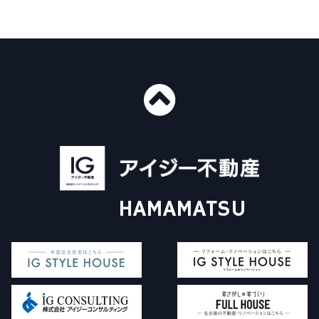
■ショールーム情報
〒435-0016
静岡県浜松市中央区和田町439-1
■免許番号
建設業許可 国土交通大臣許可（般-4）第20412号
HAMAMATSU
宅地建物取引業 国土交通大臣（3）第8168号
一級建築士事務所 静岡県知事登録（4）第6562号
アイジー不動産について
施工事例
Instagram
販売物件について
イベント情報
コラム
家探し+家づくり
対応エリア
査定依頼フォーム
価格査定・買取査定
よくある質問
お問い合わせ