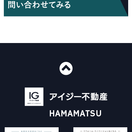
■ショールーム情報
〒435-0016
静岡県浜松市中央区和田町439-1
■免許番号
建設業許可 国土交通大臣許可（般-4）第20412号
HAMAMATSU
宅地建物取引業 国土交通大臣（3）第8168号
一級建築士事務所 静岡県知事登録（4）第6562号