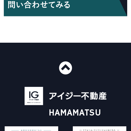
■ショールーム情報
〒435-0016
静岡県浜松市中央区和田町439-1
■免許番号
建設業許可 国土交通大臣許可（般-4）第20412号
HAMAMATSU
宅地建物取引業 国土交通大臣（3）第8168号
一級建築士事務所 静岡県知事登録（4）第6562号