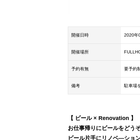
開催日時
2020年
開催場所
FULL
予約有無
要予約
備考
駐車場
【 ビール × Renovation 】
お仕事帰りにビールをどう
ビール片手にリノベ―ショ